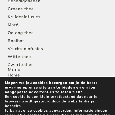
Benodigdheden
Groene thee
Kruideninfusies
Maté
Oolong thee
Rooibos
Vruchteninfusies
Witte thee
Zwarte thee
Menu
Home
Mogen we jou cookies bezorgen om je de beste
Shop
ervaring op onze site aan te bieden en om jou
Thee voor horeca
aangepaste advertenties te laten zien?
Een cookie is een klein tekstbestand dat naar je
Wie zijn we
browser wordt gestuurd door de website die je
bezoekt.
Contact
Je kan al onze cookies aanvaarden, informatie vinden