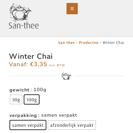
San-thee
>
Producten
>
Winter Chai
Winter Chai
Vanaf:
€
3,35
incl. BTW
: 100g
gewicht
50g
100g
: samen verpakt
verpakking
samen verpakt
afzonderlijk verpakt