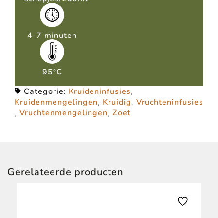
4-7 minuten
95°C
Categorie:
Kruideninfusies
,
Kruidenmengelingen
,
Kruidig
,
Vruchteninfusies
,
Vruchtenmengelingen
,
Zoet
Gerelateerde producten