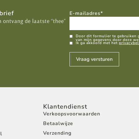
brief
E-mailadres
*
n ontvang de laatste “thee”
GDPR
Door dit formulier te gebruiken
van mijn gegevens door deze we
Ik ga akkoord met het
privacybel
Vraag versturen
Klantendienst
Verkoopsvoorwaarden
Betaalwijze
Verzending
l