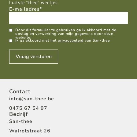
laatste “thee” weetjes.
E-mailadres
*
GDPR
Door dit formulier te gebruiken ga ik akkoord met de
opslag en verwerking van mijn gegevens door deze
website.
Ik ga akkoord met het
privacybeleid
van San-thee
Vraag versturen
Contact
info@san-thee.be
0475 67 54 97
Bedrijf
San-thee
Walrotstraat 26