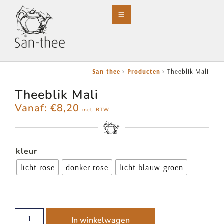
San-thee
>
Producten
>
Theeblik Mali
Theeblik Mali
Vanaf:
€
8,20
incl. BTW
kleur
licht rose
donker rose
licht blauw-groen
In winkelwagen