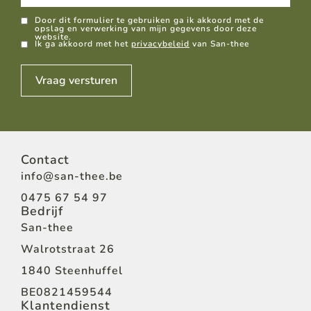
GDPR
Door dit formulier te gebruiken ga ik akkoord met de
opslag en verwerking van mijn gegevens door deze
website.
Ik ga akkoord met het
privacybeleid
van San-thee
Vraag versturen
Contact
info@san-thee.be
0475 67 54 97
Bedrijf
San-thee
Walrotstraat 26
1840 Steenhuffel
BE0821459544
Klantendienst