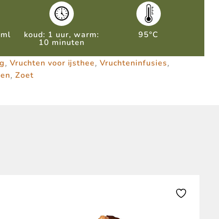
0ml
koud: 1 uur, warm:
95°C
10 minuten
,
,
,
ig
Vruchten voor ijsthee
Vruchteninfusies
,
gen
Zoet