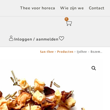
Thee voor horeca
Wie zijn we
Contact
0
Inloggen / aanmelden
San-thee
>
Producten
>
Ijsthee – Rozemarijn/framboos