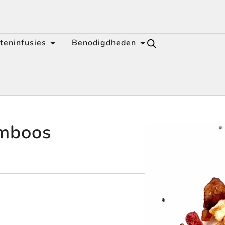
teninfusies
Benodigdheden
amboos