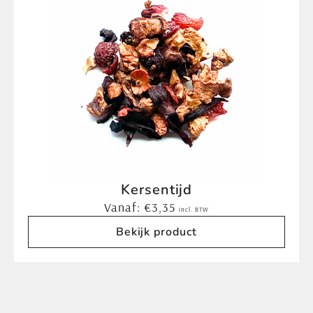
Kersentijd
Vanaf:
€
3,35
incl. BTW
Bekijk product