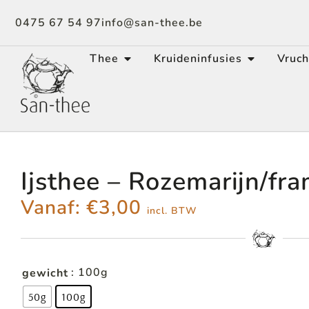
0475 67 54 97
info@san-thee.be
Thee
Kruideninfusies
Vruch
Ijsthee – Rozemarijn/fr
Vanaf:
€
3,00
incl. BTW
: 100g
gewicht
50g
100g