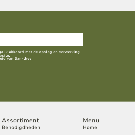
 ga ik akkoord met de opslag en verwerking
bsite.
eid
van San-thee
Assortiment
Menu
Benodigdheden
Home