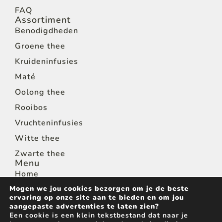
FAQ
Assortiment
Benodigdheden
Groene thee
Kruideninfusies
Maté
Oolong thee
Rooibos
Vruchteninfusies
Witte thee
Zwarte thee
Menu
Home
Shop
Mogen we jou cookies bezorgen om je de beste
ervaring op onze site aan te bieden en om jou
Thee voor horeca
aangepaste advertenties te laten zien?
Een cookie is een klein tekstbestand dat naar je
Wie zijn we