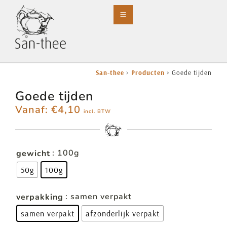
San-thee
>
Producten
>
Goede tijden
Goede tijden
Vanaf:
€
4,10
incl. BTW
: 100g
gewicht
50g
100g
: samen verpakt
verpakking
samen verpakt
afzonderlijk verpakt