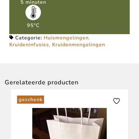
5 minuten
95°C
Categorie:
Huismengelingen
,
Kruideninfusies
,
Kruidenmengelingen
Gerelateerde producten
geschenk