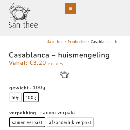
San-thee
>
Producten
>
Casablanca – huismengeling
Casablanca – huismengeling
Vanaf:
€
3,20
incl. BTW
: 100g
gewicht
50g
100g
: samen verpakt
verpakking
samen verpakt
afzonderlijk verpakt