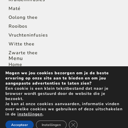
Maté
Oolong thee
Rooibos
Vruchteninfusies
Witte thee
Zwarte thee
Menu
Home
Mogen we jou cookies bezorgen om je de beste
Shop
ervaring op onze site aan te bieden en om jou
Thee voor horeca
aangepaste advertenties te laten zien?
Een cookie is een klein tekstbestand dat naar je
Wie zijn we
browser wordt gestuurd door de website die je
bezoekt.
Contact
Je kan al onze cookies aanvaarden, informatie vinden
over welke cookies we gebruiken of deze uitschakelen
in de
instellingen
.
Privacy
Sitemap
© 2026 San-thee - alle rechten voorbehouden
Sluit AVG/GDPR cookie banne
Accepteer
Instellingen