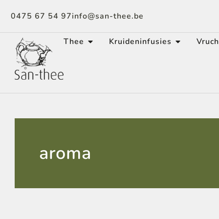
0475 67 54 97
info@san-thee.be
Thee
Kruideninfusies
Vruch
aroma