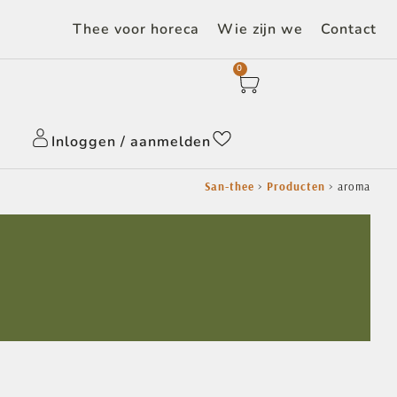
Thee voor horeca
Wie zijn we
Contact
0
Inloggen / aanmelden
San-thee
>
Producten
>
aroma